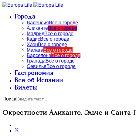
Города
Валенсия
Все о городе
Аликанте
Все о городе
Мадрид
Все о городе
Кадис
Все о городе
Хаэн
Все о городе
Малага
Все о городе
Барселона
Все о городе
Гранада
Все о городе
Севилья
Все о городе
Гастрономия
Все об Испании
Билеты
Поиск
Окрестности Аликанте. Эльче и Санта-