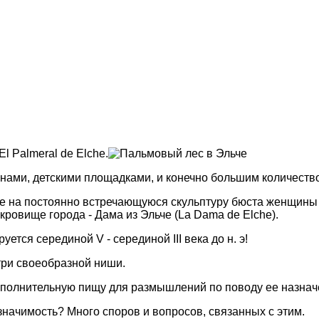
 Palmeral de Elche.
нами, детскими площадками, и конечно большим количество
е на постоянно встречающуюся скульптуру бюста женщины 
кровище города - Дама из Эльче (La Dama de Elche).
ется серединой V - серединой III века до н. э!
три своеобразной ниши.
 дополнительную пищу для размышлений по поводу ее назна
значимость? Много споров и вопросов, связанных с этим.