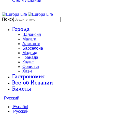
Отели Испании
Аренда авто в Испании
Поиск
Города
Валенсия
Малага
Аликанте
Барселона
Мадрид
Гранада
Кадис
Севилья
Хаэн
Гастрономия
Все об Испании
Билеты
Русский
Español
Русский