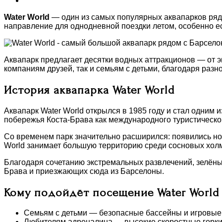
Water World
— один из самых популярных аквапарков рядо
направление для однодневной поездки летом, особенно е
Аквапарк предлагает десятки водных аттракционов — от э
компаниям друзей, так и семьям с детьми, благодаря раз
История аквапарка Water World
Аквапарк Water World открылся в 1985 году и стал одним
побережья Коста-Брава как международного туристическо
Со временем парк значительно расширился: появились но
World занимает большую территорию среди сосновых холм
Благодаря сочетанию экстремальных развлечений, зелёны
Брава и приезжающих сюда из Барселоны.
Кому подойдёт посещение Water World
Семьям с детьми — безопасные бассейны и игровые
Любителям адреналина — высокие скоростные горки 