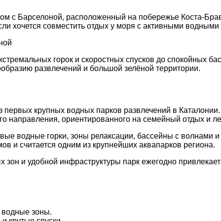
м с Барселоной, расположенный на побережье Коста-Брава
сли хочется совместить отдых у моря с активными водными
кстремальных горок и скоростных спусков до спокойных бас
нообразию развлечений и большой зелёной территории.
 из первых крупных водных парков развлечений в Каталонии
го направления, ориентированного на семейный отдых и ле
вые водные горки, зоны релаксации, бассейны с волнами 
ов и считается одним из крупнейших аквапарков региона.
х зон и удобной инфраструктуры парк ежегодно привлекает
 водные зоны.
и крутые спуски.