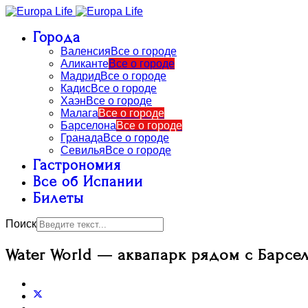
Города
Валенсия
Все о городе
Аликанте
Все о городе
Мадрид
Все о городе
Кадис
Все о городе
Хаэн
Все о городе
Малага
Все о городе
Барселона
Все о городе
Гранада
Все о городе
Севилья
Все о городе
Гастрономия
Все об Испании
Билеты
Поиск
Water World — аквапарк рядом с Барсе