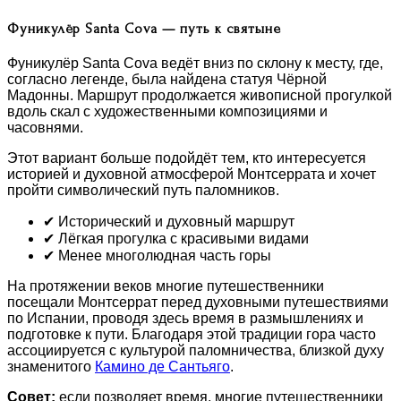
Фуникулёр Santa Cova — путь к святыне
Фуникулёр Santa Cova ведёт вниз по склону к месту, где,
согласно легенде, была найдена статуя Чёрной
Мадонны. Маршрут продолжается живописной прогулкой
вдоль скал с художественными композициями и
часовнями.
Этот вариант больше подойдёт тем, кто интересуется
историей и духовной атмосферой Монтсеррата и хочет
пройти символический путь паломников.
✔ Исторический и духовный маршрут
✔ Лёгкая прогулка с красивыми видами
✔ Менее многолюдная часть горы
На протяжении веков многие путешественники
посещали Монтсеррат перед духовными путешествиями
по Испании, проводя здесь время в размышлениях и
подготовке к пути. Благодаря этой традиции гора часто
ассоциируется с культурой паломничества, близкой духу
знаменитого
Камино де Сантьяго
.
Совет:
если позволяет время, многие путешественники