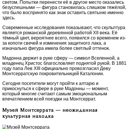
светом. Попытки перенести её в другое место оказались
безуспешными — фигура становилась слишком тяжёлой,
что было воспринято как знак оставить святыню именно
здесь.
Современные исследования показывают, что скульптура
является романской деревянной работой XII века. Её
тёмный цвет, вероятнее всего, появился со временем из-
за копоти свечей и изменения защитного лака, а
изначально фигура имела более светлый оттенок.
Мадонна держит в руке сферу — символ Вселенной, а
младенец Христос благословляет поднятой рукой. В 1881
году папа Лев XIII официально провозгласил Деву
Монтсерратскую покровительницей Каталонии.
Сегодня посетители могут пройти к алтарю и
прикоснуться к сфере в руке Мадонны — момент,
который многие считают самым эмоциональным
впечатлением всей поездки на Монтсеррат.
Музей Монтсеррата — неожиданная
культурная находка