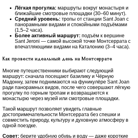
Лёгкая прогулка:
маршруты вокруг монастыря и
ближайшие смотровые площадки (30–60 минут).
Средний уровень:
тропы от станции Sant Joan с
панорамными видами и спокойными подъёмами
(1,5–2 часа).
Более активный маршрут:
подъём к вершине
Sant Jeroni — самой высокой точке Монтсеррата с
впечатляющими видами на Каталонию (3–4 часа).
Как провести идеальный день на Монтсеррате
Многие путешественники выбирают следующий
маршрут: сначала посещают базилику и Чёрную
Мадонну, затем поднимаются на фуникулёре Sant Joan
ради панорамных видов, после чего совершают лёгкую
прогулку по горным тропам и возвращаются к
монастырю через музей или смотровые площадки.
Такой маршрут позволяет увидеть главные
достопримечательности Монтсеррата без спешки и
совместить природу, культуру и духовную атмосферу в
одной поездке.
Совет:
берите удобную обувь и воду — даже короткие