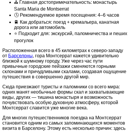
⛪ Главная достопримечательность: монастырь
Santa Maria de Montserrat
🕓 Рекомендуемое время посещения: 4–6 часов
🚆 Как добраться: поезд + кремальера, канатная
дорога или автомобиль
⭐ Подходит для: экскурсий, паломничества и пеших
прогулок
Расположенная всего в 45 километрах к северо-западу
от
Барселоны
, гора Монтсеррат кажется удивительно
близкой к шумному городу. Уже через час пути
привычные городские пейзажи сменяются горными
склонами и причудливыми скалами, создавая ощущение
путешествия в совершенно другой мир.
Сюда приезжают туристы и паломники со всего мира:
одних манят необычные формы скал и захватывающие
виды, других — тишина монастыря и возможность
почувствовать особую духовную атмосферу, которой
Монтсеррат славится уже многие века.
Для многих путешественников поездка на Монтсеррат
становится одним из самых запоминающихся моментов
визита в Барселону. Этому есть несколько причин: здесь