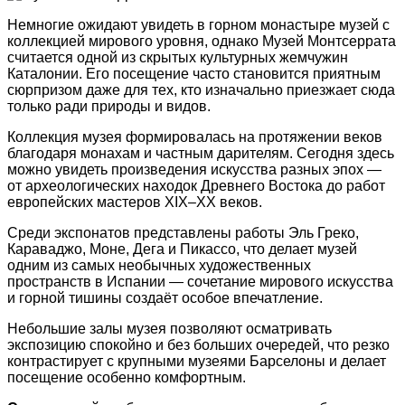
Немногие ожидают увидеть в горном монастыре музей с
коллекцией мирового уровня, однако Музей Монтсеррата
считается одной из скрытых культурных жемчужин
Каталонии. Его посещение часто становится приятным
сюрпризом даже для тех, кто изначально приезжает сюда
только ради природы и видов.
Коллекция музея формировалась на протяжении веков
благодаря монахам и частным дарителям. Сегодня здесь
можно увидеть произведения искусства разных эпох —
от археологических находок Древнего Востока до работ
европейских мастеров XIX–XX веков.
Среди экспонатов представлены работы Эль Греко,
Караваджо, Моне, Дега и Пикассо, что делает музей
одним из самых необычных художественных
пространств в Испании — сочетание мирового искусства
и горной тишины создаёт особое впечатление.
Небольшие залы музея позволяют осматривать
экспозицию спокойно и без больших очередей, что резко
контрастирует с крупными музеями Барселоны и делает
посещение особенно комфортным.